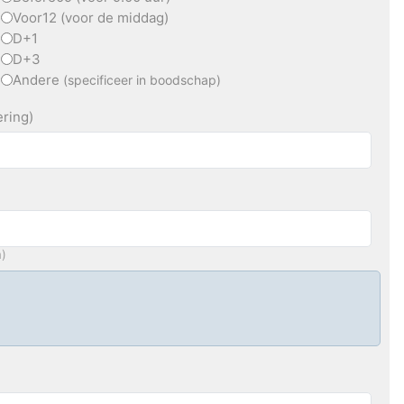
Voor12 (voor de middag)
D+1
D+3
Andere
(specificeer in boodschap)
ering)
m)