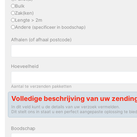
Bulk
Zak(ken)
Lengte > 2m
Andere
(specificeer in boodschap)
Afhalen (of afhaal postcode)
Hoeveelheid
Aantal te verzenden pakketten
Volledige beschrijving van uw zendin
In dit veld kunt u de details van uw verzoek vermelden.
Dit stelt ons in staat u een perfect aangepaste oplossing te bie
Boodschap