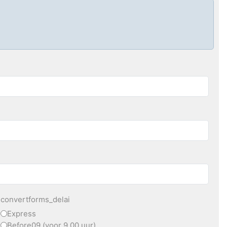
convertforms_delai
Express
Before09 (voor 9.00 uur)