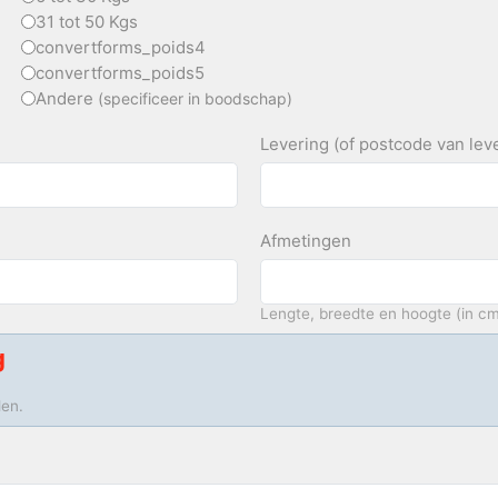
31 tot 50 Kgs
convertforms_poids4
convertforms_poids5
Andere
(specificeer in boodschap)
Levering (of postcode van lev
Afmetingen
Lengte, breedte en hoogte (in c
g
den.