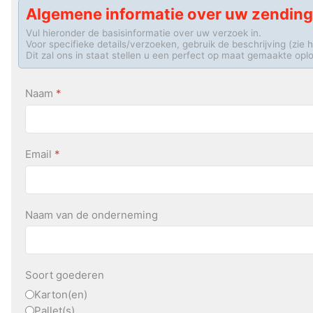
Algemene informatie over uw zending
Vul hieronder de basisinformatie over uw verzoek in.
Voor specifieke details/verzoeken, gebruik de beschrijving (zie 
Dit zal ons in staat stellen u een perfect op maat gemaakte oplo
Naam
*
Email
*
Naam van de onderneming
Soort goederen
Karton(en)
Pallet(s)