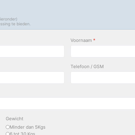
hieronder)
ssing te bieden.
Voornaam
*
Telefoon / GSM
Gewicht
Minder dan 5Kgs
6 tot 30 Kgs