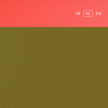
Selecteer de taal
FR
NL
EN