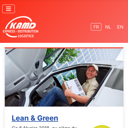
Sélectionnez vot
FR
NL
EN
Lean & Green